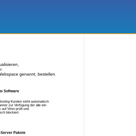
alisieren,
r.
Webspace genannt, bestellen.
us Software
Hosting Kunden steht automatisch
anner zur Verfügung der alle ein-
auf Viren prüft und
sch blockiert.
-Server Pakete