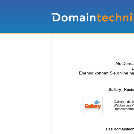
Als Domai
D
Ebenso können Sie online ne
Gallery - Kost
Gallery - die 
Webhosting Pa
Domaintechnik
Das Domaintechn