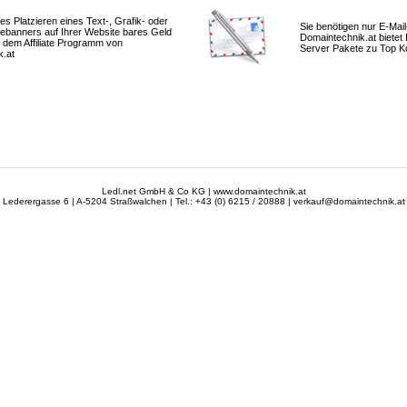
es Platzieren eines Text-, Grafik- oder
Sie benötigen nur E-Mai
ebanners auf Ihrer Website bares Geld
Domaintechnik.at bietet
t dem Affiliate Programm von
Server Pakete zu Top Ko
k.at
Ledl.net GmbH & Co KG | www.domaintechnik.at
Lederergasse 6 | A-5204 Straßwalchen | Tel.: +43 (0) 6215 / 20888 | verkauf@domaintechnik.at